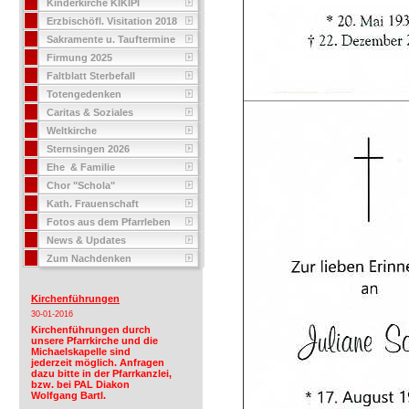
Kinderkirche KIKIPI
Erzbischöfl. Visitation 2018
Sakramente u. Tauftermine
Firmung 2025
Faltblatt Sterbefall
Totengedenken
Caritas & Soziales
Weltkirche
Sternsingen 2026
Ehe & Familie
Chor "Schola"
Kath. Frauenschaft
Fotos aus dem Pfarrleben
News & Updates
Zum Nachdenken
Kirchenführungen
30-01-2016
Kirchenführungen durch
unsere Pfarrkirche und die
Michaelskapelle sind
jederzeit möglich. Anfragen
dazu bitte in der Pfarrkanzlei,
bzw. bei PAL Diakon
Wolfgang Bartl.