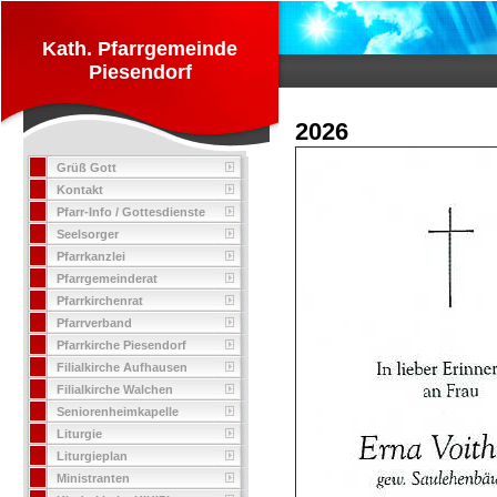
Kath. Pfarrgemeinde
Piesendorf
2026
Grüß Gott
Kontakt
Pfarr-Info / Gottesdienste
Seelsorger
Pfarrkanzlei
Pfarrgemeinderat
Pfarrkirchenrat
Pfarrverband
Pfarrkirche Piesendorf
Filialkirche Aufhausen
Filialkirche Walchen
Seniorenheimkapelle
Liturgie
Liturgieplan
Ministranten