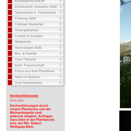
Kinderkirche KIKIPI
Erzbischöfl. Visitation 2018
Sakramente u. Tauftermine
Firmung 2025
Faltblatt Sterbefall
Totengedenken
Caritas & Soziales
Weltkirche
Sternsingen 2026
Ehe & Familie
Chor "Schola"
Kath. Frauenschaft
Fotos aus dem Pfarrleben
News & Updates
Zum Nachdenken
Kirchenführungen
30-01-2016
Kirchenführungen durch
unsere Pfarrkirche und die
Michaelskapelle sind
jederzeit möglich. Anfragen
dazu bitte in der Pfarrkanzlei,
bzw. bei PAL Diakon
Wolfgang Bartl.