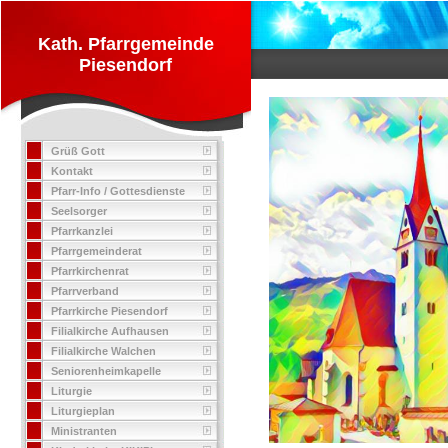
Kath. Pfarrgemeinde
Piesendorf
Grüß Gott
Kontakt
Pfarr-Info / Gottesdienste
Seelsorger
Pfarrkanzlei
Pfarrgemeinderat
Pfarrkirchenrat
Pfarrverband
Pfarrkirche Piesendorf
Filialkirche Aufhausen
Filialkirche Walchen
Seniorenheimkapelle
Liturgie
Liturgieplan
Ministranten